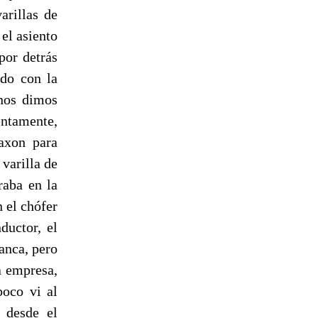
arillas de
 el asiento
por detrás
ido con la
 nos dimos
entamente,
axon para
varilla de
raba en la
 el chófer
ductor, el
anca, pero
a empresa,
poco vi al
 desde el