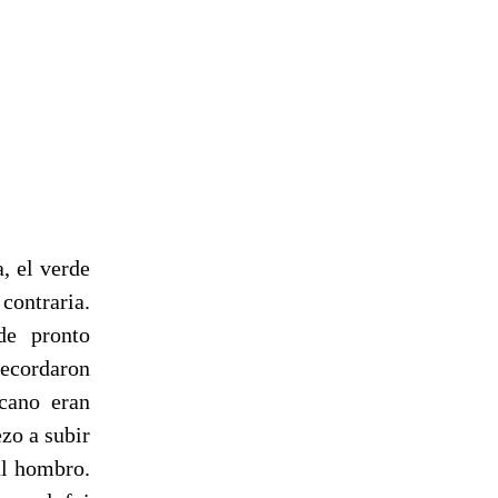
, el verde
contraria.
de pronto
recordaron
rcano eran
zo a subir
al hombro.