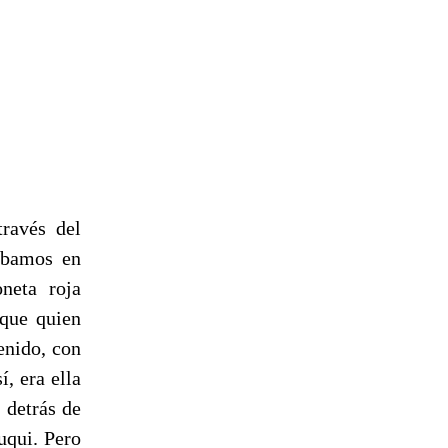
ravés del
íbamos en
neta roja
 que quien
enido, con
í, era ella
 detrás de
uqui. Pero