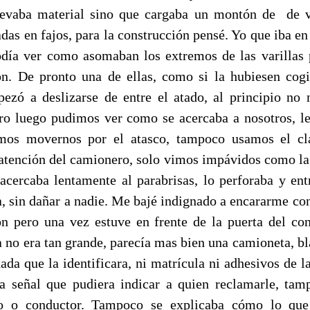
levaba material sino que cargaba un montón de de v
adas en fajos, para la construcción pensé. Yo que iba en
odía ver como asomaban los extremos de las varillas 
n. De pronto una de ellas, como si la hubiesen cog
zó a deslizarse de entre el atado, al principio no
ro luego pudimos ver como se acercaba a nosotros, l
mos movernos por el atasco, tampoco usamos el cl
 atención del camionero, solo vimos impávidos como la 
 acercaba lentamente al parabrisas, lo perforaba y ent
, sin dañar a nadie. Me bajé indignado a encararme con
n pero una vez estuve en frente de la puerta del con
 no era tan grande, parecía mas bien una camioneta, bl
nada que la identificara, ni matrícula ni adhesivos de l
a señal que pudiera indicar a quien reclamarle, tam
o o conductor. Tampoco se explicaba cómo lo que