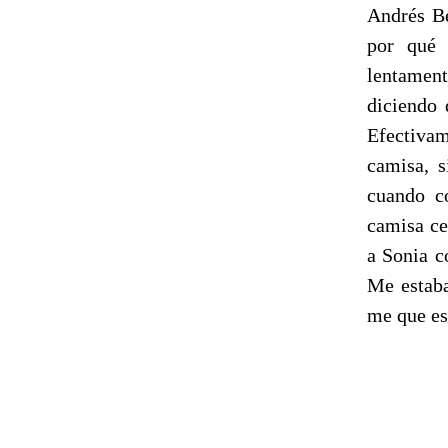
Andrés Be
por qué 
lentamen
diciendo 
Efectivam
camisa, s
cuando co
camisa ce
a Sonia c
Me estaba
me que es