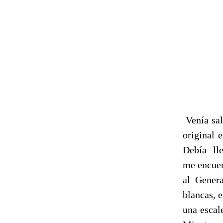
Venía sal
original 
Debía ll
me encuen
al Genera
blancas, 
una escal