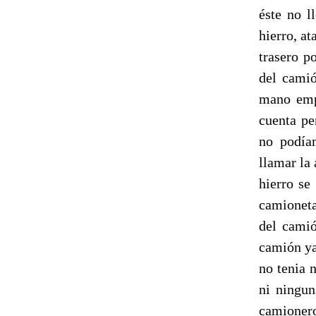
éste no l
hierro, at
trasero p
del camió
mano empe
cuenta pe
no podía
llamar la
hierro se
camioneta
del camió
camión ya
no tenia 
ni ningun
camioner