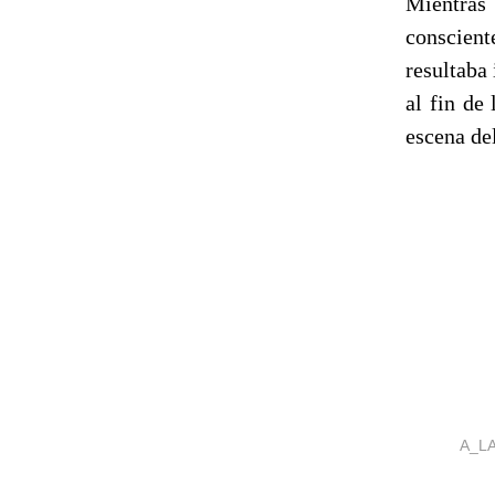
Mientras 
conscient
resultaba
al fin de
escena de
A_L