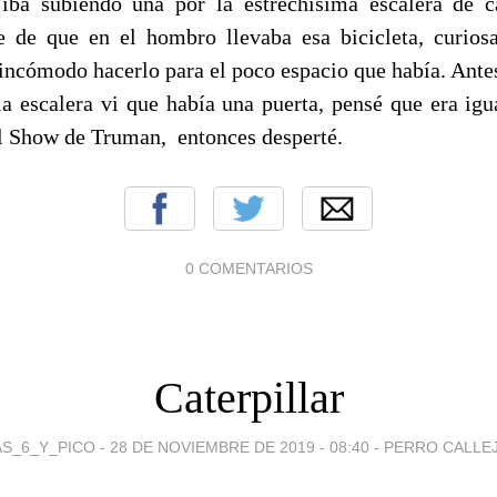
iba subiendo una por la estrechísima escalera de c
e de que en el hombro llevaba esa bicicleta, curio
 incómodo hacerlo para el poco espacio que había. Antes
 la escalera vi que había una puerta, pensé que era igu
l Show de Truman, entonces desperté.
0 COMENTARIOS
Caterpillar
AS_6_Y_PICO -
28 DE NOVIEMBRE DE 2019 - 08:40
-
PERRO CALLE