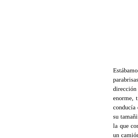
Estábamo
parabris
direcció
enorme, t
conducía 
su tamañit
la que co
un camión