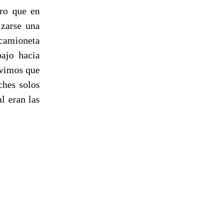
ero que en
izarse una
 camioneta
bajo hacia
 vimos que
ches solos
l eran las