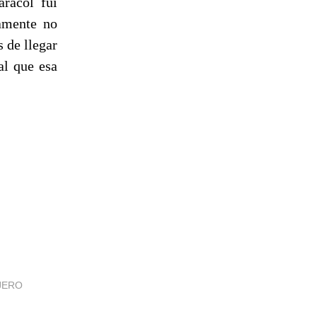
aracol fui
samente no
 de llegar
al que esa
JERO